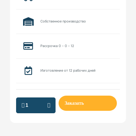
Собственное производство
Рассрочка 0 - 0 - 12
Изготовление от 12 рабочих дней
встраиваемые
Заказать
шкафы
на
заказ
недорого
quantity