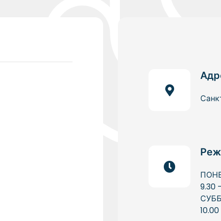
Адр
Санк
Реж
ПОН
9.30 
СУБ
10.00