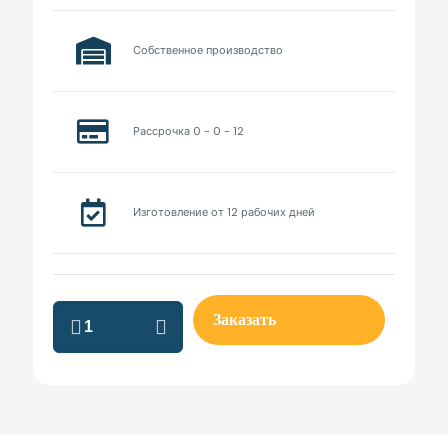
Собственное производство
Рассрочка 0 - 0 - 12
Изготовление от 12 рабочих дней
металлический
Заказать
шкаф
на
заказ
quantity