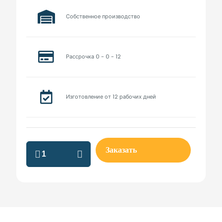
Собственное производство
Рассрочка 0 - 0 - 12
Изготовление от 12 рабочих дней
леруа
Заказать
шкафы
на
заказ
quantity