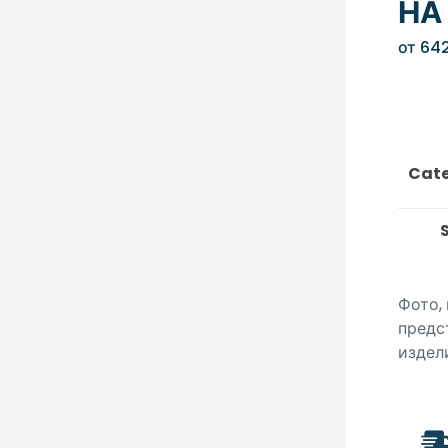
НА
от
64
Cate
Фото,
предс
издел