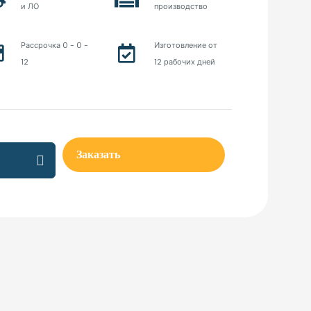
и ЛО
производство
Рассрочка 0 - 0 -
Изготовление от
12
12 рабочих дней
робные
Заказать
ы
ого
ity