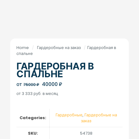
Home
/
Гардеробные на заказ
/
Гардеробная в
спальне
ГАРДЕРОБНАЯ В
СПАЛЬНЕ
Original
Current
от
40000
₽
75000
₽
price
price
от 3 333 руб. в месяц
was:
is:
75000 ₽.
40000 ₽.
Гардеробные
,
Гардеробные на
Categories:
заказ
SKU:
54738